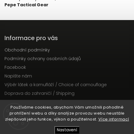
Pepe Tactical Gear
Informace pro vás
Obchodní podmínky
Podmínky ochrany osobních údajů
Facebook
Napište nám
Výběr látek a kamufláží / Choice of camouflage
Doprava do zahraničí / Shipping
Dodací lhůty objednávek / Delivery times of orders
Používáme cookies, abychom Vám umožnili pohodlné
prohlížení webu a díky analýze provozu webu neustále
zlepšovali jeho funkce, výkon a použitelnost.
Více informací
Copyright 2026
PepeTacticalGear
. Všechna práva
vyhrazena.
Nastavení