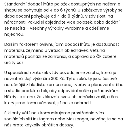
Standardní dodací lhůta položek dostupných na našem e-
shopu se pohybuje od 4 do 6 týdnů. U zakázkové výroby se
doba dodání pohybuje od 4 do 8 týdnů, v závislosti na
náročnosti. Pokud si objednáte více položek, doba dodání
se nesčítá – všechny výrobky vyrobíme a odešleme
najednou.
Dalším faktorem ovlivňujícím dodací lhůtu je dostupnost
materiálu, zejména u větších objednávek. Většina
materiálů pochází ze zahraničí, a doprava do ČR zabere
určitý čas.
U speciálních zakázek vždy požadujeme zálohu, která je
nevratná. Její výše činí 300 Kč. Tyto zakázky jsou časově
náročnější z hlediska komunikace, tvorby a plánování střihu
a studia produktu tak, aby odpovídal vašim požadavkům.
Někdy se stane, že zákazník svou objednávku zruší, a čas,
který jsme tomu věnovali, již nelze nahradit.
S klienty většinou komunikujeme prostřednictvím
sociálních sítí Instagram nebo Messenger, neváhejte se na
nás proto kdykoliv obrátit s dotazy.