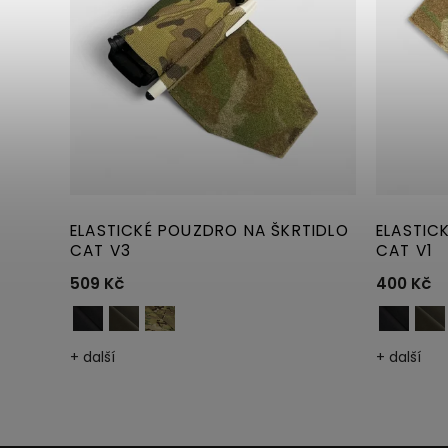
ELASTICKÉ POUZDRO NA ŠKRTIDLO
ELASTIC
CAT V3
CAT V1
509 Kč
400 Kč
+ další
+ další