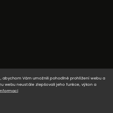
, abychom Vám umožnili pohodlné prohlížení webu a
zu webu neustále zlepšovali jeho funkce, výkon a
opyright 2026
PepeTacticalGear
. Všechna práva vyhrazen
informací
Upravit nastavení cookies
Vytvořil
Shoptet
| Design
Shoptak.cz