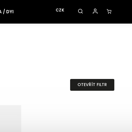
CZK
/ DYI
OTEVŘÍT FILTR