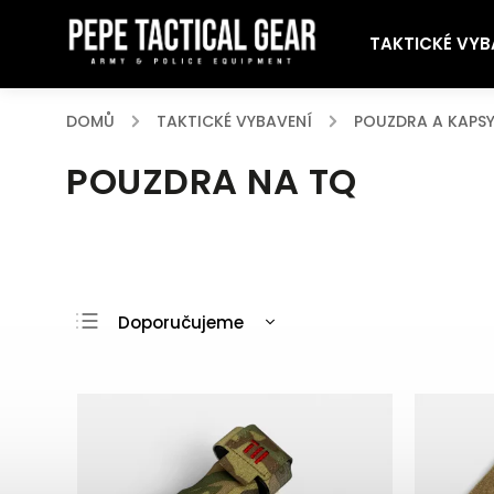
TAKTICKÉ VYB
DOMŮ
/
TAKTICKÉ VYBAVENÍ
/
POUZDRA A KAPS
POUZDRA NA TQ
Doporučujeme
Nejlevnější
Nejdražší
Nejprodávanější
Abecedně