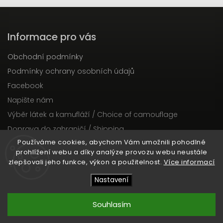
Informace pro vás
Obchodní podmínky
Podmínky ochrany osobních údajů
Facebook
Napište nám
Výběr látek a kamufláží / Choice of camouflage
Doprava do zahraničí / Shipping
Používáme cookies, abychom Vám umožnili pohodlné
Dodací lhůty objednávek / Delivery times of orders
prohlížení webu a díky analýze provozu webu neustále
zlepšovali jeho funkce, výkon a použitelnost.
Více informací
Copyright 2026
PepeTacticalGear
. Všechna práva
Nastavení
vyhrazena.
Upravit nastavení cookies
Souhlasím
Vytvořil
Shoptet
| Design
Shoptak.cz