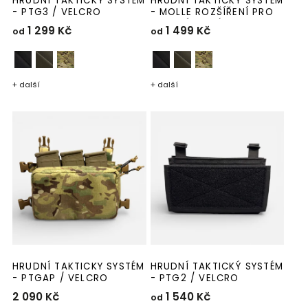
HRUDNÍ TAKTICKÝ SYSTÉM
HRUDNÍ TAKTICKÝ SYSTÉM
- PTG3 / VELCRO
- MOLLE ROZŠÍŘENÍ PRO
HRUDNÍ SYSTÉMY
1 299 Kč
1 499 Kč
od
od
+ další
+ další
HRUDNÍ TAKTICKY SYSTÉM
HRUDNÍ TAKTICKÝ SYSTÉM
- PTGAP / VELCRO
- PTG2 / VELCRO
2 090 Kč
1 540 Kč
od