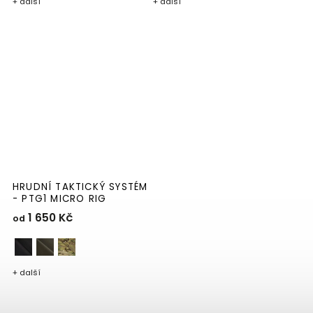
+ další
+ další
HRUDNÍ TAKTICKÝ SYSTÉM
- PTG1 MICRO RIG
1 650 Kč
od
+ další