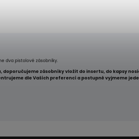
me dva pistolové zásobníky.
, doporučujeme zásobníky vložit do insertu, do kapsy nosi
vycentrujeme dle Vaších preferencí a postupně vyjmeme jede