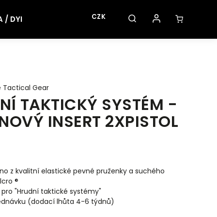
CZK
/ DYI
 Tactical Gear
NÍ TAKTICKÝ SYSTÉM -
NOVÝ INSERT 2XPISTOL
no z
kvalitní elastické pevné pruženky a suchého
lcro ®
 pro "Hrudní taktické systémy"
ednávku (dodací lhůta 4-6 týdnů)