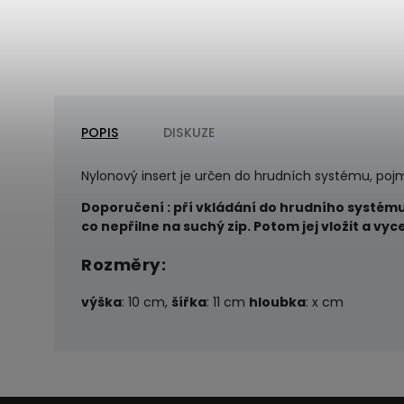
POPIS
DISKUZE
Nylonový insert je určen do hrudních systému, poj
Doporučení : pří vkládání do hrudního systému
co nepřilne na suchý zip. Potom jej vložit a 
Rozměry:
výška
: 10 cm,
šířka
: 11 cm
hloubka
: x cm