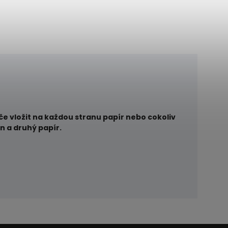
če vložit na každou stranu papír nebo cokoliv
n a druhý papír.