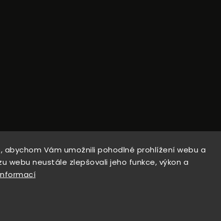
, abychom Vám umožnili pohodlné prohlížení webu a
zu webu neustále zlepšovali jeho funkce, výkon a
opyright 2026
PepeTacticalGear
. Všechna práva vyhrazen
informací
Upravit nastavení cookies
Vytvořil
Shoptet
| Design
Shoptak.cz