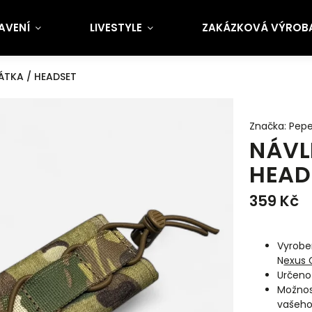
AVENÍ
LIVESTYLE
ZAKÁZKOVÁ VÝROBA 
ÁTKA / HEADSET
Značka:
Pepe
NÁVL
HEAD
359 Kč
Vyrobe
N
exus 
Určeno
Možnos
vašeho 