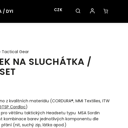
CZK
/ DYI
 Tactical Gear
EK NA SLUCHÁTKA /
SET
no z
kvalitních materiálu (CORDURA®, MMI Textilies, ITW
GTSP Cordloc
)
 pro většinu taktických Headsetu typu MSA Sordin
t kombinace barev jednotlivých komponentu dle
přání (nit, suchý zip, látka apod.)